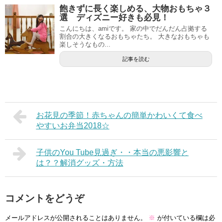
飽きずに長く楽しめる、大物おもちゃ３
選 ディズニー好きも必見！
こんにちは、amiです。 家の中でだんだん占拠する
割合の大きくなるおもちゃたち。 大きなおもちゃも
楽しそうなもの...
記事を読む
お花見の季節！赤ちゃんの簡単かわいくて食べ
やすいお弁当2018☆
子供のYou Tube見過ぎ・・本当の悪影響と
は？？解消グッズ・方法
コメントをどうぞ
メールアドレスが公開されることはありません。
※
が付いている欄は必