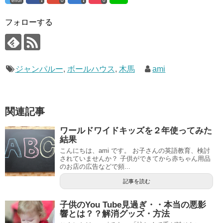
error
0
0
フォローする
ジャンパルー
,
ボールハウス
,
木馬
ami
関連記事
ワールドワイドキッズを２年使ってみた
結果
こんにちは、ami です。 お子さんの英語教育、検討
されていませんか？ 子供ができてから赤ちゃん用品
のお店の広告などで頻...
記事を読む
子供のYou Tube見過ぎ・・本当の悪影
響とは？？解消グッズ・方法