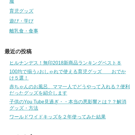
服
育児グッズ
遊び・学び
離乳食・食事
最近の投稿
ヒルナンデス！無印2018新商品ランキングベスト８
100均で揃う♪おしゃれで使える育児グッズ おでか
け５選！
赤ちゃんのお風呂、ママ一人でどうやって入れる？便利
だったグッズを紹介します
子供のYou Tube見過ぎ・・本当の悪影響とは？？解消
グッズ・方法
ワールドワイドキッズを２年使ってみた結果