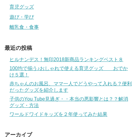
育児グッズ
遊び・学び
離乳食・食事
最近の投稿
ヒルナンデス！無印2018新商品ランキングベスト８
100均で揃う♪おしゃれで使える育児グッズ おでか
け５選！
赤ちゃんのお風呂、ママ一人でどうやって入れる？便利
だったグッズを紹介します
子供のYou Tube見過ぎ・・本当の悪影響とは？？解消
グッズ・方法
ワールドワイドキッズを２年使ってみた結果
アーカイブ