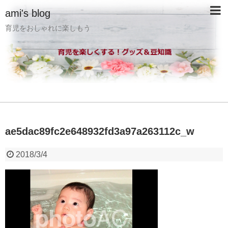
ami's blog
育児をおしゃれに楽しもう
ae5dac89fc2e648932fd3a97a263112c_w
2018/3/4