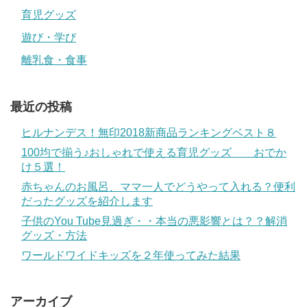
育児グッズ
遊び・学び
離乳食・食事
最近の投稿
ヒルナンデス！無印2018新商品ランキングベスト８
100均で揃う♪おしゃれで使える育児グッズ おでか
け５選！
赤ちゃんのお風呂、ママ一人でどうやって入れる？便利
だったグッズを紹介します
子供のYou Tube見過ぎ・・本当の悪影響とは？？解消
グッズ・方法
ワールドワイドキッズを２年使ってみた結果
アーカイブ