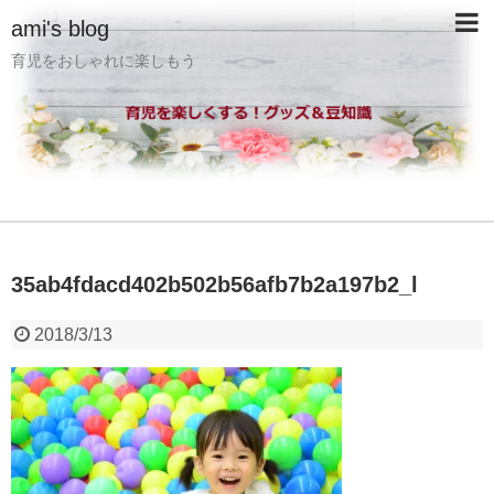
ami's blog
育児をおしゃれに楽しもう
35ab4fdacd402b502b56afb7b2a197b2_l
2018/3/13